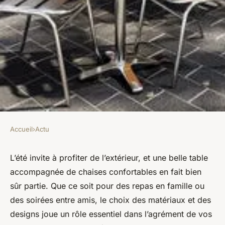
Accueil
›
Actu
ACTU
Table et chaises extérieures :
L’été invite à profiter de l’extérieur, et une belle table
accompagnée de chaises confortables en fait bien
l'alliance parfaite pour l'été !
sûr partie. Que ce soit pour des repas en famille ou
des soirées entre amis, le choix des matériaux et des
admin
•
26 avril 2025
•
3 min de lecture
designs joue un rôle essentiel dans l’agrément de vos