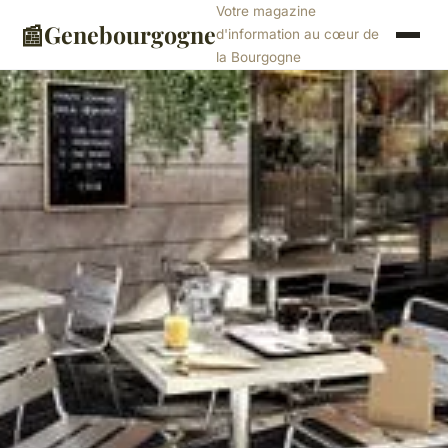
Votre magazine
📰
Genebourgogne
d'information au cœur de
la Bourgogne