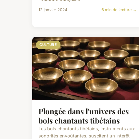
12 janvier 2024
6 min de lecture →
CULTURE
Plongée dans l'univers des
bols chantants tibétains
Les bols chantants tibétains, instruments aux
sonorités envoûtantes, suscitent un intérêt