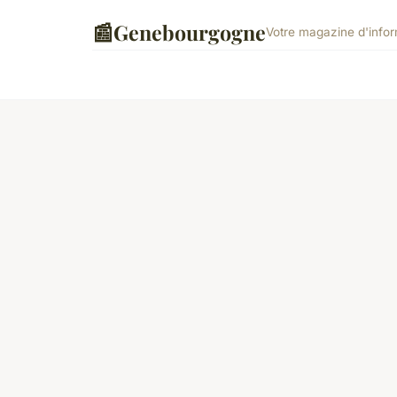
📰
Genebourgogne
Votre magazine d'info