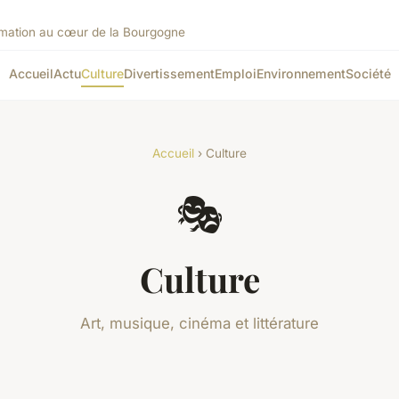
rmation au cœur de la Bourgogne
Accueil
Actu
Culture
Divertissement
Emploi
Environnement
Société
Accueil
› Culture
🎭
Culture
Art, musique, cinéma et littérature