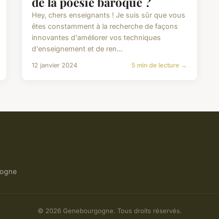
de la poésie baroque ?
Hey, chers enseignants ! Je suis sûr que vous
êtes constamment à la recherche de façons
innovantes d'améliorer vos techniques
d'enseignement et de ren...
12 janvier 2024
5 min de lecture →
gogne
© 2026 Genebourgogne. Tous droits réservés.