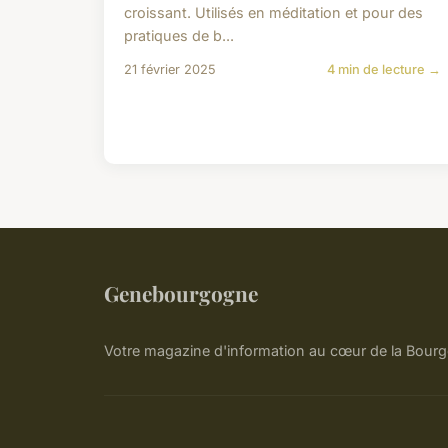
croissant. Utilisés en méditation et pour des
pratiques de b...
21 février 2025
4 min de lecture →
Genebourgogne
Votre magazine d'information au cœur de la Bour