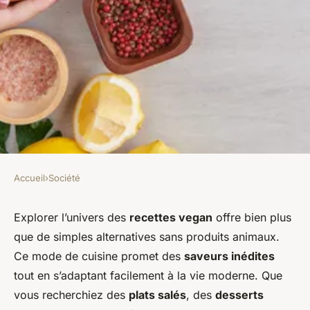
Accueil
›
Société
SOCIÉTÉ
Des recettes vegan
Explorer l’univers des
recettes vegan
offre bien plus
que de simples alternatives sans produits animaux.
gourmandes : plaisir et
Ce mode de cuisine promet des
saveurs inédites
créativité au quotidien
tout en s’adaptant facilement à la vie moderne. Que
vous recherchiez des
plats salés
, des
desserts
Mathilde
•
14 août 2025
•
1 min de lecture