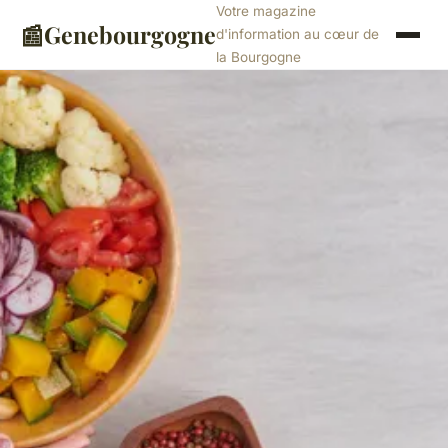
Votre magazine
📰
Genebourgogne
d'information au cœur de
la Bourgogne