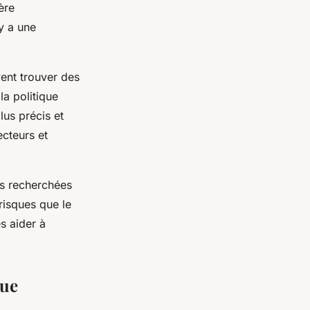
ère
y a une
ent trouver des
la politique
lus précis et
ecteurs et
us recherchées
risques que le
s aider à
nue