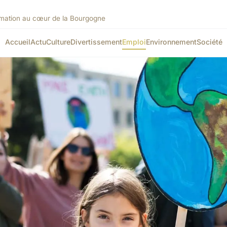
rmation au cœur de la Bourgogne
Accueil
Actu
Culture
Divertissement
Emploi
Environnement
Société