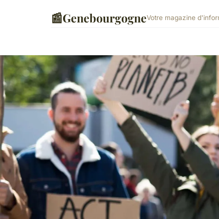
📰
Genebourgogne
Votre magazine d'info