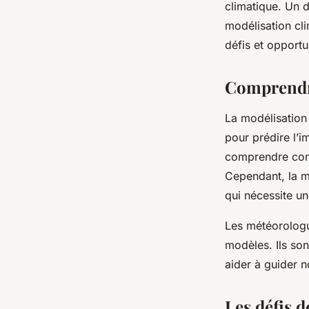
climatique. Un d
climatique pour les
modélisation cli
défis et opport
admin
•
12 janvier 2024
•
6 min de lecture
Comprendre
La modélisation 
pour prédire l’
comprendre comm
Cependant, la m
qui nécessite u
Les météorologu
modèles. Ils son
aider à guider 
Les défis d