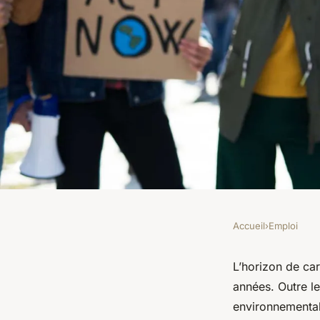
Accueil
›
Emploi
EMPLOI
Quels sont les défis
L’horizon de ca
années. Outre le
carrière dans la mod
environnemental