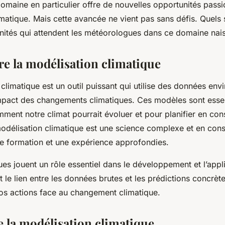
omaine en particulier offre de nouvelles opportunités passi
 météorologues ?
matique. Mais cette avancée ne vient pas sans défis. Quels 
unités qui attendent les météorologues dans ce domaine nais
 la modélisation climatique
climatique est un outil puissant qui utilise des données en
impact des changements climatiques. Ces modèles sont essen
ent notre climat pourrait évoluer et pour planifier en co
odélisation climatique est une science complexe et en cons
ne formation et une expérience approfondies.
es jouent un rôle essentiel dans le développement et l’appl
t le lien entre les données brutes et les prédictions concrèt
nos actions face au changement climatique.
e la modélisation climatique