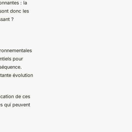
onnantes : la
sont donc les
sant ?
vironnementales
tiels pour
nséquence.
tante évolution
ication de ces
es qui peuvent