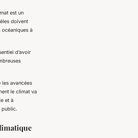
imat est un
èles doivent
s océaniques à
entiel d’avoir
ombreuses
ré les avancées
ent le climat va
e et à
 public.
climatique