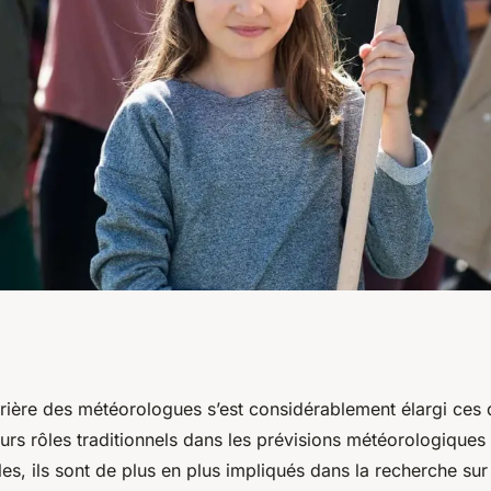
 et opportunités de
rrière des météorologues s’est considérablement élargi ces 
urs rôles traditionnels dans les prévisions météorologiques 
élisation
es, ils sont de plus en plus impliqués dans la recherche su