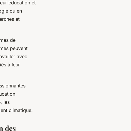
leur éducation et
ogie ou en
erches et
mmes de
mmes peuvent
vailler avec
iés à leur
assionnantes
ucation
, les
ent climatique.
n des