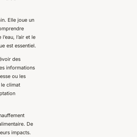
n. Elle joue un
comprendre
’eau, l’air et le
e est essentiel.
évoir des
es informations
resse ou les
le climat
ptation
chauffement
 alimentaire. De
leurs impacts.