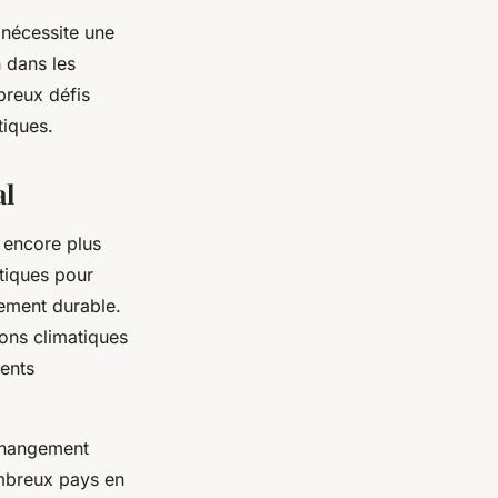
 nécessite une
 dans les
breux défis
tiques.
al
 encore plus
atiques pour
pement durable.
ons climatiques
ents
 changement
ombreux pays en