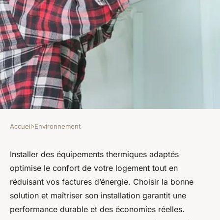
Accueil
›
Environnement
ENVIRONNEMENT
Installation d'équipements
Installer des équipements thermiques adaptés
optimise le confort de votre logement tout en
thermiques : efficacité et
réduisant vos factures d’énergie. Choisir la bonne
économies pour votre
solution et maîtriser son installation garantit une
logement
performance durable et des économies réelles.